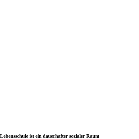
Die Lebensschule
Die Lebensschule beruht auf der Grundide
können.
Lebensschule ist ein dauerhafter sozialer Raum