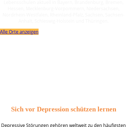
Lebensschulen aktuell in Bayern, Brandenburg, Bremen,
Hessen, Mecklenburg-Vorpommern, Niedersachsen,
Nordrhein-Westfalen, Rheinland-Pfalz, Sachsen, Sachsen-
Anhalt, Schleswig-Holstein und Thüringen.
Alle Orte anzeigen
Sich vor Depression schützen lernen
Depressive Störungen gehören weltweit zu den häufigsten