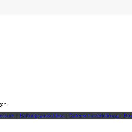
gen.
ressum
|
Haftungsausschluss
|
Datenschutzerklärung
|
Do