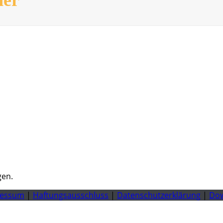
gen.
ressum
|
Haftungsausschluss
|
Datenschutzerklärung
|
Do