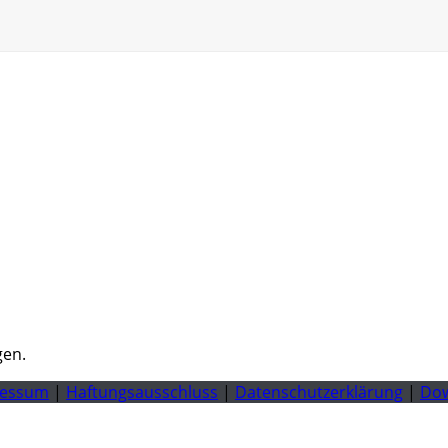
gen.
ressum
|
Haftungsausschluss
|
Datenschutzerklärung
|
Do