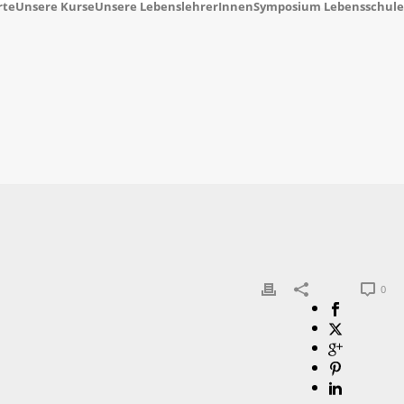
rte
Unsere Kurse
Unsere LebenslehrerInnen
Symposium Lebensschule
0