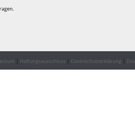
ragen.
ressum
|
Haftungsausschluss
|
Datenschutzerklärung
|
Do