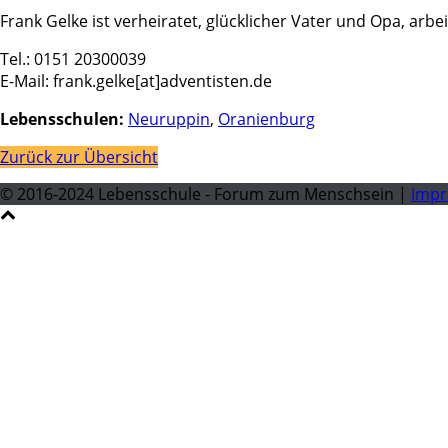
Frank Gelke ist verheiratet, glücklicher Vater und Opa, ar
Tel.: 0151 20300039
E-Mail: frank.gelke[at]adventisten.de
Lebensschulen:
Neuruppin
,
Oranienburg
Zurück zur Übersicht
© 2016-2024 Lebensschule - Forum zum Menschsein |
Imp