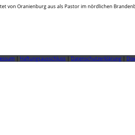
beitet von Oranienburg aus als Pastor im nördlichen Branden
ressum
|
Haftungsausschluss
|
Datenschutzerklärung
|
Do