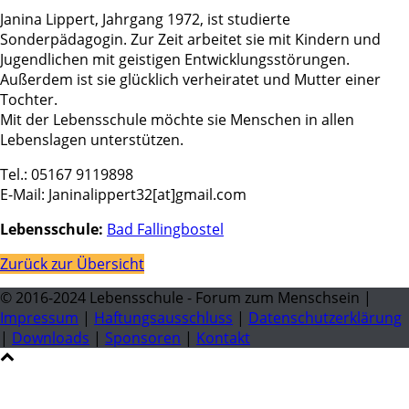
Janina Lippert, Jahrgang 1972, ist studierte
Sonderpädagogin. Zur Zeit arbeitet sie mit Kindern und
Jugendlichen mit geistigen Entwicklungsstörungen.
Außerdem ist sie glücklich verheiratet und Mutter einer
Tochter.
Mit der Lebensschule möchte sie Menschen in allen
Lebenslagen unterstützen.
Tel.: 05167 9119898
E-Mail: Janinalippert32[at]gmail.com
Lebensschule:
Bad Fallingbostel
Zurück zur Übersicht
© 2016-2024 Lebensschule - Forum zum Menschsein |
Impressum
|
Haftungsausschluss
|
Datenschutzerklärung
|
Downloads
|
Sponsoren
|
Kontakt