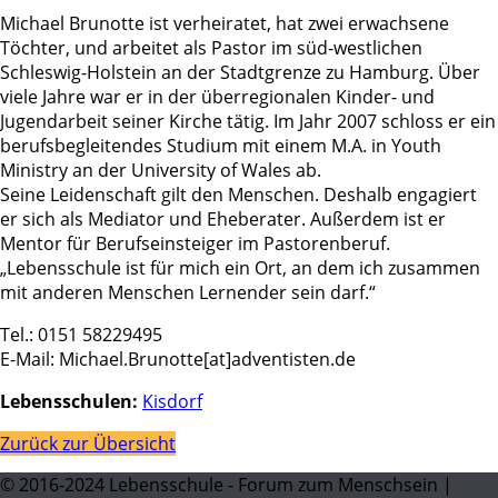
Michael Brunotte ist verheiratet, hat zwei erwachsene
Töchter, und arbeitet als Pastor im süd-westlichen
Schleswig-Holstein an der Stadtgrenze zu Hamburg. Über
viele Jahre war er in der überregionalen Kinder- und
Jugendarbeit seiner Kirche tätig. Im Jahr 2007 schloss er ein
berufsbegleitendes Studium mit einem M.A. in Youth
Ministry an der University of Wales ab.
Seine Leidenschaft gilt den Menschen. Deshalb engagiert
er sich als Mediator und Eheberater. Außerdem ist er
Mentor für Berufseinsteiger im Pastorenberuf.
„Lebensschule ist für mich ein Ort, an dem ich zusammen
mit anderen Menschen Lernender sein darf.“
Tel.: 0151 58229495
E-Mail: Michael.Brunotte[at]adventisten.de
Lebensschulen:
Kisdorf
Zurück zur Übersicht
© 2016-2024 Lebensschule - Forum zum Menschsein |