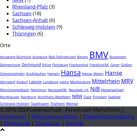
Rheinland-Pfalz
(3)
Sachsen
(18)
Sachsen-Anhalt
(6)
Schleswig-Holstein
(9)
Thüringen
(6)
Orte
BMV
Annaberg-Buchholz
Augsburg
Bad Fallingbostel
Bayern
Bockenem
Dortmund
Delmenhorst
Erfurt
Flensburg
Frankenthal
Frankfurt/M.
Geyer
Gießen
Hansa
Hanse
Grevesmühelen
Großräschen
Hameln
Hansa; Waren
MRV
Mittelrhein
Leipzig
Jahnsdorf
Kisdorf
Lüneburg
mainz
Mecklenburg
NiB
Mönchengladbach
Neermoor
Neustadt/W.
Neustadt i.H.
Niedersachsen
NRW
Nordhausen
Nordhorn
Nordrhein-Westfalen
Oase
Potsdam
Saalfeld
Schleswig-Holstein
Stadthagen
Thalheim
Weimar
© 2016-2024 Lebensschule - Forum zum Menschsein |
Impressum
|
Haftungsausschluss
|
Datenschutzerklärung
|
Downloads
|
Sponsoren
|
Kontakt