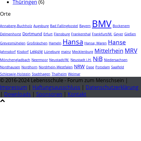
Thüringen
(6)
Orte
BMV
Annaberg-Buchholz
Augsburg
Bad Fallingbostel
Bayern
Bockenem
Dortmund
Delmenhorst
Erfurt
Flensburg
Frankenthal
Frankfurt/M.
Geyer
Gießen
Hansa
Hanse
Grevesmühelen
Großräschen
Hameln
Hansa; Waren
MRV
Mittelrhein
Leipzig
Jahnsdorf
Kisdorf
Lüneburg
mainz
Mecklenburg
NiB
Mönchengladbach
Neermoor
Neustadt/W.
Neustadt i.H.
Niedersachsen
NRW
Nordhausen
Nordhorn
Nordrhein-Westfalen
Oase
Potsdam
Saalfeld
Schleswig-Holstein
Stadthagen
Thalheim
Weimar
© 2016-2024 Lebensschule - Forum zum Menschsein |
Impressum
|
Haftungsausschluss
|
Datenschutzerklärung
|
Downloads
|
Sponsoren
|
Kontakt