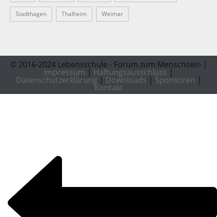
Stadthagen
Thalheim
Weimar
© 2016-2024 Lebensschule - Forum zum Menschsein |
Impressum
|
Haftungsausschluss
|
Datenschutzerklärung
|
Downloads
|
Sponsoren
|
Kontakt