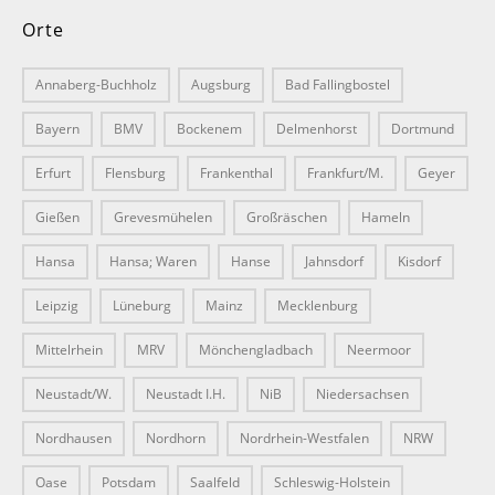
Orte
Annaberg-Buchholz
Augsburg
Bad Fallingbostel
Bayern
BMV
Bockenem
Delmenhorst
Dortmund
Erfurt
Flensburg
Frankenthal
Frankfurt/M.
Geyer
Gießen
Grevesmühelen
Großräschen
Hameln
Hansa
Hansa; Waren
Hanse
Jahnsdorf
Kisdorf
Leipzig
Lüneburg
Mainz
Mecklenburg
Mittelrhein
MRV
Mönchengladbach
Neermoor
Neustadt/W.
Neustadt I.H.
NiB
Niedersachsen
Nordhausen
Nordhorn
Nordrhein-Westfalen
NRW
Oase
Potsdam
Saalfeld
Schleswig-Holstein