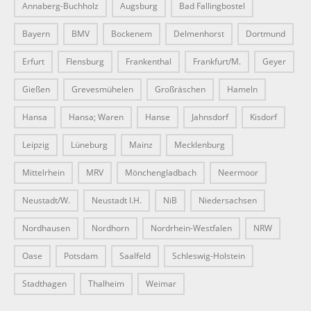
Annaberg-Buchholz
Augsburg
Bad Fallingbostel
Bayern
BMV
Bockenem
Delmenhorst
Dortmund
Erfurt
Flensburg
Frankenthal
Frankfurt/M.
Geyer
Gießen
Grevesmühelen
Großräschen
Hameln
Hansa
Hansa; Waren
Hanse
Jahnsdorf
Kisdorf
Leipzig
Lüneburg
Mainz
Mecklenburg
Mittelrhein
MRV
Mönchengladbach
Neermoor
Neustadt/W.
Neustadt I.H.
NiB
Niedersachsen
Nordhausen
Nordhorn
Nordrhein-Westfalen
NRW
Oase
Potsdam
Saalfeld
Schleswig-Holstein
Stadthagen
Thalheim
Weimar